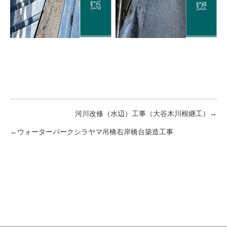
河川改修（水辺）工事（大谷木川根継工）
ウォーターパークシラヤマ吊橋右岸橋台築造工事