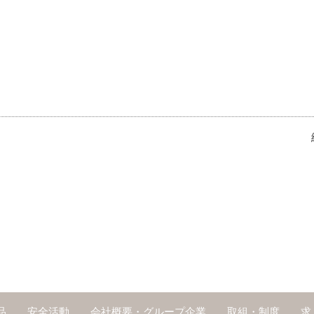
品
安全活動
会社概要・グループ企業
取組・制度
求