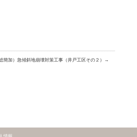
総簡加）急傾斜地崩壊対策工事（井戸工区その２）
人情報