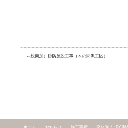
総簡加）砂防施設工事（木の間沢工区）
ホーム
お知らせ
施工実績
廃材受入･RC製